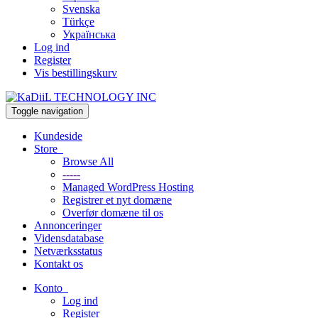
Svenska
Türkçe
Українська
Log ind
Register
Vis bestillingskurv
Toggle navigation
Kundeside
Store
Browse All
-----
Managed WordPress Hosting
Registrer et nyt domæne
Overfør domæne til os
Annonceringer
Vidensdatabase
Netværksstatus
Kontakt os
Konto
Log ind
Register