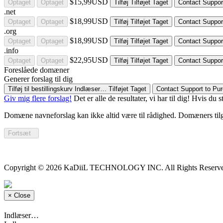
$15,99USD
Optaget
Optaget
Tilføj
Tilføjet
Taget
Contact Suppor
.net
$18,99USD
Optaget
Optaget
Tilføj
Tilføjet
Taget
Contact Suppor
.org
$18,99USD
Optaget
Optaget
Tilføj
Tilføjet
Taget
Contact Suppor
.info
$22,95USD
Optaget
Optaget
Tilføj
Tilføjet
Taget
Contact Suppor
Foreslåede domæner
Generer forslag til dig
Tilføj til bestillingskurv
Indlæser…
Tilføjet
Taget
Contact Support to Pu
Giv mig flere forslag!
Det er alle de resultater, vi har til dig! Hvis d
Domæne navneforslag kan ikke altid være til rådighed. Domæners tilg
Fortsæt
Copyright © 2026 KaDiiL TECHNOLOGY INC. All Rights Reserve
×
Close
Indlæser…