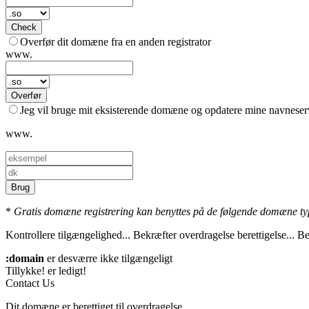
Check
Overfør dit domæne fra en anden registrator
www.
Overfør
Jeg vil bruge mit eksisterende domæne og opdatere mine navneser
www.
Brug
*
Gratis domæne registrering kan benyttes på de følgende domæne type
Kontrollere tilgængelighed...
Bekræfter overdragelse berettigelse...
Be
:domain
er desværre ikke tilgængeligt
Tillykke!
er ledigt!
Contact Us
Dit domæne er berettiget til overdragelse