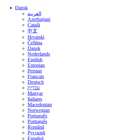
Dansk
العربية
Azerbaijani
Català
中文
Hrvatski
Čeština
Dansk
Nederlands
English
Estonian
Persian
Français
Deutsch
עברית
Magyar
Italiano
Macedonian
Norwegian
Português
Português
Română
Русский
Español