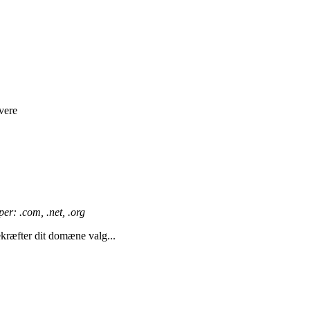
vere
r: .com, .net, .org
kræfter dit domæne valg...