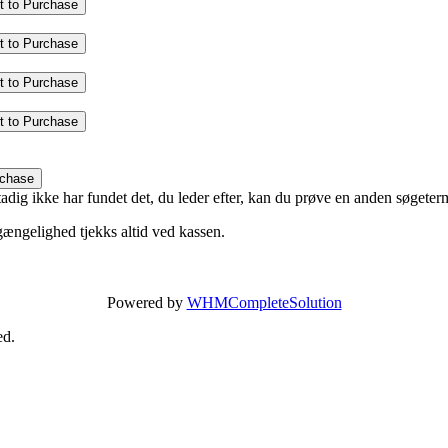
t to Purchase
t to Purchase
t to Purchase
t to Purchase
rchase
u stadig ikke har fundet det, du leder efter, kan du prøve en anden søgeter
ængelighed tjekks altid ved kassen.
Powered by
WHMCompleteSolution
d.