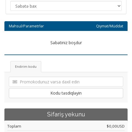
Məhsul/Parametrlər
Qiymət/Müddət
Səbətiniz boşdur
Endirim kodu
Kodu təsdiqləyin
Sifariş yekunu
Toplam
$0,00USD