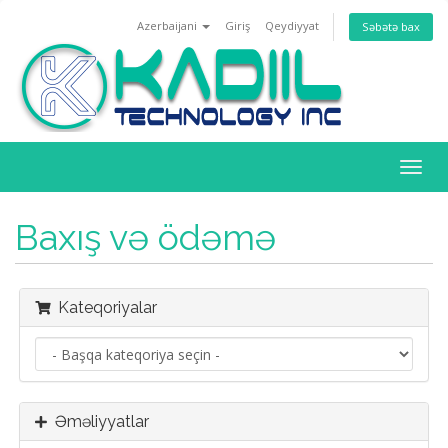
Azerbaijani
Giriş
Qeydiyyat
Səbətə bax
Naviq
keçid
Baxış və ödəmə
Kateqoriyalar
Əməliyyatlar